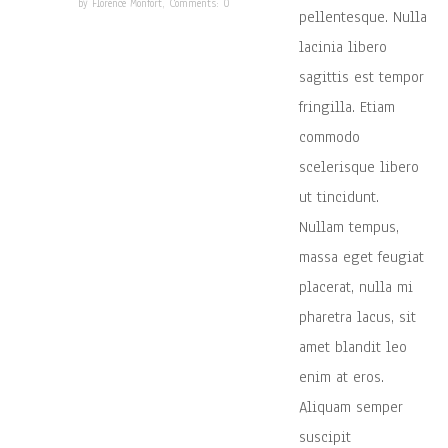
by Florence Monfort,
Comments: 0
pellentesque. Nulla
lacinia libero
sagittis est tempor
fringilla. Etiam
commodo
scelerisque libero
ut tincidunt.
Nullam tempus,
massa eget feugiat
placerat, nulla mi
pharetra lacus, sit
amet blandit leo
enim at eros.
Aliquam semper
suscipit