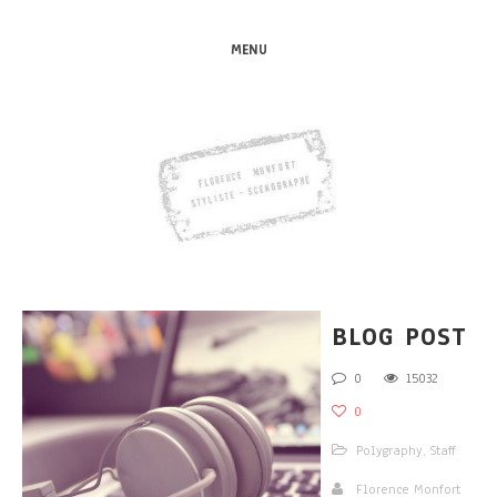
MENU
BLOG POST
0
15032
0
Polygraphy
,
Staff
Florence Monfort