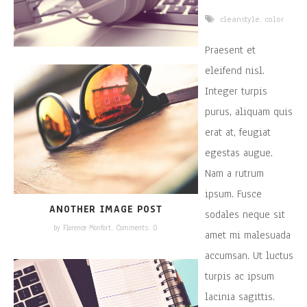
cleanstyle
,
color
Praesent et
eleifend nisl.
Integer turpis
purus, aliquam quis
erat at, feugiat
egestas augue.
Nam a rutrum
ipsum. Fusce
ANOTHER IMAGE POST
sodales neque sit
by Florence Monfort,
Comments: 0
amet mi malesuada
accumsan. Ut luctus
turpis ac ipsum
lacinia sagittis.