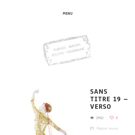
MENU
SANS
TITRE 19 –
VERSO
2902
0
Papier cousu